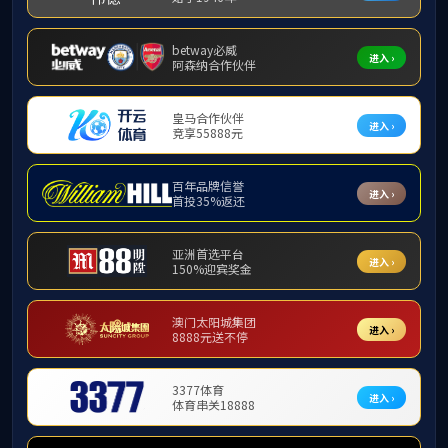
公司新闻
成员动态
领导关怀

公示公告